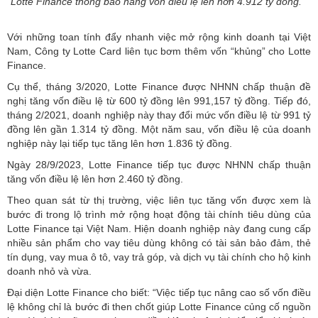
Lotte Finance thông báo nâng vốn điều lệ lên hơn 4.912 tỷ đồng.
Với những toan tính đẩy nhanh việc mở rộng kinh doanh tại Việt
Nam, Công ty Lotte Card liên tục bơm thêm vốn “khủng” cho Lotte
Finance.
Cụ thể, tháng 3/2020, Lotte Finance được NHNN chấp thuận đề
nghị tăng vốn điều lệ từ 600 tỷ đồng lên 991,157 tỷ đồng. Tiếp đó,
tháng 2/2021, doanh nghiệp này thay đổi mức vốn điều lệ từ 991 tỷ
đồng lên gần 1.314 tỷ đồng. Một năm sau, vốn điều lệ của doanh
nghiệp này lại tiếp tục tăng lên hơn 1.836 tỷ đồng.
Ngày 28/9/2023, Lotte Finance tiếp tục được NHNN chấp thuận
tăng vốn điều lệ lên hơn 2.460 tỷ đồng.
Theo quan sát từ thị trường, việc liên tục tăng vốn được xem là
bước đi trong lộ trình mở rộng hoạt động tài chính tiêu dùng của
Lotte Finance tại Việt Nam. Hiện doanh nghiệp này đang cung cấp
nhiều sản phẩm cho vay tiêu dùng không có tài sản bảo đảm, thẻ
tín dụng, vay mua ô tô, vay trả góp, và dịch vụ tài chính cho hộ kinh
doanh nhỏ và vừa.
Đại diện Lotte Finance cho biết: “Việc tiếp tục nâng cao số vốn điều
lệ không chỉ là bước đi then chốt giúp Lotte Finance củng cố nguồn