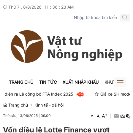
Thứ 7 , 8/8/2026
11
:
36
:
23
AM
TRANG CHỦ
TIN TỨC
XUẤT NHẬP KHẨU
KHUYẾN NÔN
Toggl
naviga
iễn ra Lễ công bố FTA Index 2025
Giá xe SH mode thán
Trang chủ
Kinh tế - xã hội
+
A
-
A
|
Thứ sáu, 13/06/2025
|
09:00
A
Vốn điều lệ Lotte Finance vượt