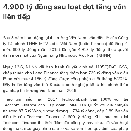
4.900 tỷ đồng sau loạt đợt tăng vốn
liên tiếp
Sau 8 năm hoạt động tại thị trường Việt Nam, vốn điều lệ của Công
ty Tài chính TNHH MTV Lotte Việt Nam (Lotte Finance) đã tăng từ
mức 600 tỷ đồng (năm 2018) lên gần 4.912 tỷ đồng, theo quyết
định mới nhất của Ngân hàng Nhà nước Việt Nam (NHNN).
Ngày 12/6, NHNN đã ban hành Quyết định số 1195/QĐ-QLGS6,
chấp thuận cho Lotte Finance tăng thêm hơn 726 tỷ đồng vốn điều
lệ so với mức 4.186 tỷ đồng được công nhận cuối tháng 5/2024.
Đây là lần tăng vốn thứ 8 của doanh nghiệp kể từ khi chính thức
gia nhập thị trường Việt Nam năm 2018.
Theo tìm hiểu, năm 2017, Techcombank bán 100% vốn tại
Techcom Finance cho Tập đoàn Lotte Hàn Quốc với giá chuyển
nhượng 87,5 tỷ Won, tương đương 1.734 tỷ đồng, gấp 2,89 lần vốn
điều lệ của Techcom Finance là 600 tỷ đồng. Khi Lotte mua lại
Techcom Finance thì thời điểm đó công ty này chưa đi vào hoạt
động mà chỉ có giấy phép đầu tư và số vốn theo quy định của pháp