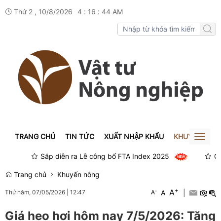
Thứ 2 , 10/8/2026
4
:
16
:
44
AM
TRANG CHỦ
TIN TỨC
XUẤT NHẬP KHẨU
KHUYẾN NÔN
Toggl
naviga
Sắp diễn ra Lễ công bố FTA Index 2025
Giá x
Trang chủ
Khuyến nông
+
A
-
A
|
Thứ năm, 07/05/2026
|
12:47
A
Giá heo hơi hôm nay 7/5/2026: Tăng