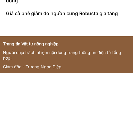
đồng
Giá cà phê giảm do nguồn cung Robusta gia tăng
Trang tin Vật tư nông nghiệp
Người chịu trách nhiệm nội dung trang thông tin điện tử tổng
hợp:
Giám đốc - Trương Ngọc Diệp
Giấy phép hoạt động số 3419/GP-TTĐT do Sở Thông tin và
Truyền thông Hà Nội cấp ngày 16/11/2022
Giấy phép sửa đổi, bổ sung số 144/GP-TTĐT do Sở Thông tin và
Truyền thông Hà Nội cấp ngày 21/07/2023
Liên hệ quảng cáo
CÔNG TY TNHH Commedia
Tầng 3, tòa nhà số 12-16 phố Đốc Ngữ, Phường Ngọc Hà, Thành
phố Hà Nội, Việt Nam