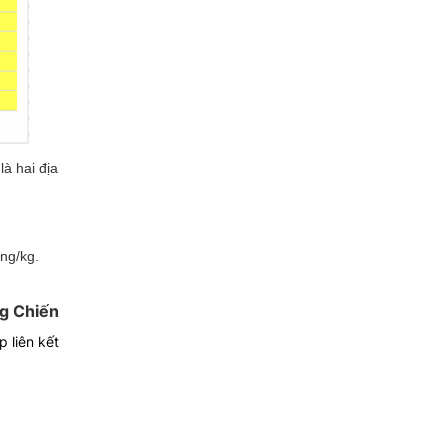
là hai địa
ng/
kg.
g Chiến
 liên kết