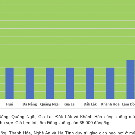
à Nẵng, Quảng Ngãi, Gia Lai, Đắk Lắk và Khánh Hòa cùng xuống m
khu vực. Giá heo tại Lâm Đồng xuống còn 65.000 đồng/kg.
g/kg; Thanh Hóa, Nghệ An và Hà Tĩnh duy trì giao dịch heo hơi ở m