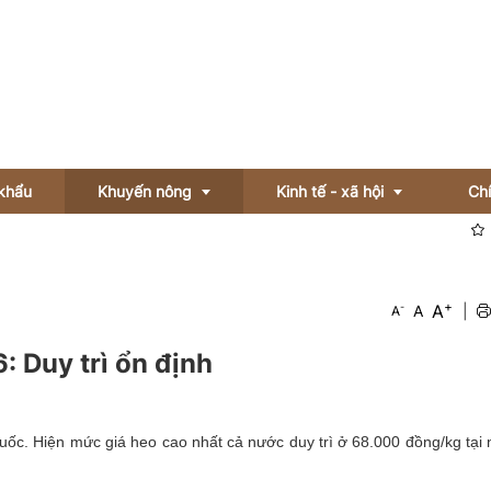
khẩu
Khuyến nông
Kinh tế - xã hội
Ch
Sắp diễn
Gương sản xuất
Thị trường
+
A
-
A
|
A
Vật tư nông nghiệp
Doanh nghiệp
: Duy trì ổn định
Video khuyến nông
Xã hội
OCOP
uốc. Hiện mức giá heo cao nhất cả nước duy trì ở 68.000 đồng/kg tại 