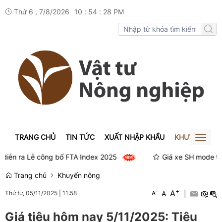
Thứ 6 , 7/8/2026
10
:
54
:
28
PM
TRANG CHỦ
TIN TỨC
XUẤT NHẬP KHẨU
KHUYẾN NÔN
Toggl
naviga
iễn ra Lễ công bố FTA Index 2025
Giá xe SH mode thán
Trang chủ
Khuyến nông
+
A
-
A
|
Thứ tư, 05/11/2025
|
11:58
A
Giá tiêu hôm nay 5/11/2025: Tiêu