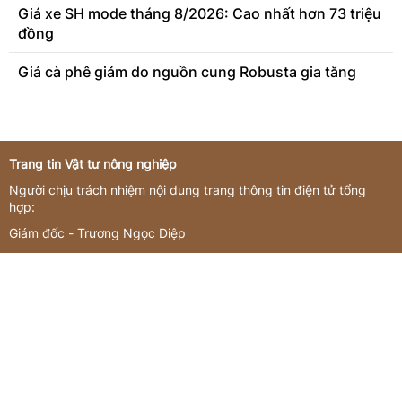
Giá xe SH mode tháng 8/2026: Cao nhất hơn 73 triệu
đồng
Giá cà phê giảm do nguồn cung Robusta gia tăng
Trang tin Vật tư nông nghiệp
Người chịu trách nhiệm nội dung trang thông tin điện tử tổng
hợp:
Giám đốc - Trương Ngọc Diệp
Giấy phép hoạt động số 3419/GP-TTĐT do Sở Thông tin và
Truyền thông Hà Nội cấp ngày 16/11/2022
Giấy phép sửa đổi, bổ sung số 144/GP-TTĐT do Sở Thông tin và
Truyền thông Hà Nội cấp ngày 21/07/2023
Liên hệ quảng cáo
CÔNG TY TNHH Commedia
Tầng 3, tòa nhà số 12-16 phố Đốc Ngữ, Phường Ngọc Hà, Thành