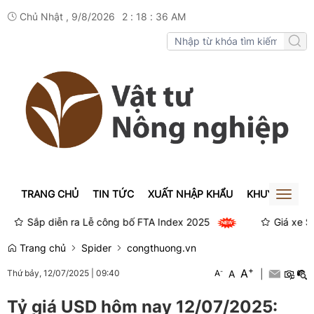
Chủ Nhật , 9/8/2026
2
:
18
:
36
AM
TRANG CHỦ
TIN TỨC
XUẤT NHẬP KHẨU
KHUYẾN NÔN
Toggl
naviga
Sắp diễn ra Lễ công bố FTA Index 2025
Giá xe SH mod
Trang chủ
Spider
congthuong.vn
+
A
-
A
|
Thứ bảy, 12/07/2025
|
09:40
A
Tỷ giá USD hôm nay 12/07/2025: