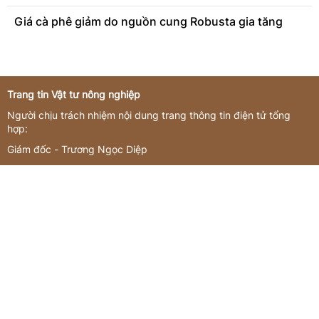
Giá cà phê giảm do nguồn cung Robusta gia tăng
Trang tin Vật tư nông nghiệp
Người chịu trách nhiệm nội dung trang thông tin điện tử tổng
hợp:
Giám đốc - Trương Ngọc Diệp
Giấy phép hoạt động số 3419/GP-TTĐT do Sở Thông tin và
Truyền thông Hà Nội cấp ngày 16/11/2022
Giấy phép sửa đổi, bổ sung số 144/GP-TTĐT do Sở Thông tin và
Truyền thông Hà Nội cấp ngày 21/07/2023
Liên hệ quảng cáo
CÔNG TY TNHH Commedia
Tầng 3, tòa nhà số 12-16 phố Đốc Ngữ, Phường Ngọc Hà, Thành
phố Hà Nội, Việt Nam
Email:
booking@commedia.vn