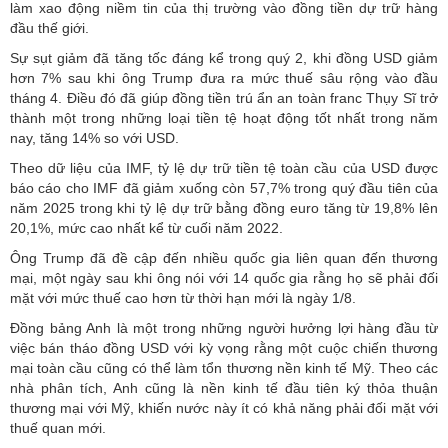
làm xao động niềm tin của thị trường vào đồng tiền dự trữ hàng
đầu thế giới.
Sự sụt giảm đã tăng tốc đáng kể trong quý 2, khi đồng USD giảm
hơn 7% sau khi ông Trump đưa ra mức thuế sâu rộng vào đầu
tháng 4. Điều đó đã giúp đồng tiền trú ẩn an toàn franc Thụy Sĩ trở
thành một trong những loại tiền tệ hoạt động tốt nhất trong năm
nay, tăng 14% so với USD.
Theo dữ liệu của IMF, tỷ lệ dự trữ tiền tệ toàn cầu của USD được
báo cáo cho IMF đã giảm xuống còn 57,7% trong quý đầu tiên của
năm 2025 trong khi tỷ lệ dự trữ bằng đồng euro tăng từ 19,8% lên
20,1%, mức cao nhất kể từ cuối năm 2022.
Ông Trump đã đề cập đến nhiều quốc gia liên quan đến thương
mại, một ngày sau khi ông nói với 14 quốc gia rằng họ sẽ phải đối
mặt với mức thuế cao hơn từ thời hạn mới là ngày 1/8.
Đồng bảng Anh là một trong những người hưởng lợi hàng đầu từ
việc bán tháo đồng USD với kỳ vọng rằng một cuộc chiến thương
mại toàn cầu cũng có thể làm tổn thương nền kinh tế Mỹ. Theo các
nhà phân tích, Anh cũng là nền kinh tế đầu tiên ký thỏa thuận
thương mại với Mỹ, khiến nước này ít có khả năng phải đối mặt với
thuế quan mới.