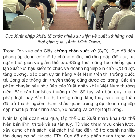
Cục Xuất nhập khẩu tổ chức nhiều sự kiện về xuất xứ hàng hoá
thời gian qua. (Ảnh: Minh Trang)
Trong lĩnh vực cấp Giấy
chứng nhận xuất xứ
(C/O), Cục đã tiên
phong áp dụng cơ chế tự chứng nhận, mở rộng cấp điện tử, rút
ngắn thời gian và giảm thủ tục. Đồng thời, công tác chống gian
lận xuất xứ, hậu kiểm tổ chức và doanh nghiệp xin cấp C/O được
tăng cường, bảo đảm uy tín hàng Việt Nam trên thị trường quốc
tế. Công tác thông tin, truyền thông cũng được coi trọng. Các ấn
phẩm chuyên sâu như Báo cáo Xuất nhập khẩu Việt Nam thường
niên, Báo cáo Logistics thường niên, Sổ tay văn bản quy phạm
pháp luật, hay Bản tin thị trường nông, lâm, thủy sản hàng tuần
đã trở thành nguồn tham khảo quan trọng giúp doanh nghiệp
cập nhật kịp thời chính sách, xu hướng và cơ hội thị trường.
Nhìn lại giai đoạn vừa qua, tập thể Cục Xuất nhập khẩu đã thể
hiện bản lĩnh, trí tuệ và sự tận tụy. Từ việc tham mưu chiến lược,
xây dựng chính sách, cải cách thủ tục đến hỗ trợ doanh nghiệp
tận dụng cơ hội từ các FTA, Cục đã góp phần quan trọng vào