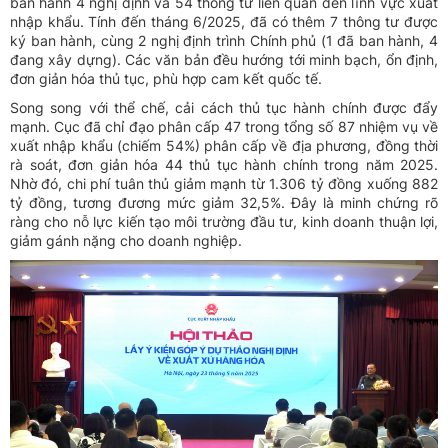
ban hành 4 nghị định và 54 thông tư liên quan đến lĩnh vực xuất
nhập khẩu. Tính đến tháng 6/2025, đã có thêm 7 thông tư được
ký ban hành, cùng 2 nghị định trình Chính phủ (1 đã ban hành, 4
đang xây dựng). Các văn bản đều hướng tới minh bạch, ổn định,
đơn giản hóa thủ tục, phù hợp cam kết quốc tế.
Song song với thể chế, cải cách thủ tục hành chính được đẩy
mạnh. Cục đã chỉ đạo phân cấp 47 trong tổng số 87 nhiệm vụ về
xuất nhập khẩu (chiếm 54%) phân cấp về địa phương, đồng thời
rà soát, đơn giản hóa 44 thủ tục hành chính trong năm 2025.
Nhờ đó, chi phí tuân thủ giảm mạnh từ 1.306 tỷ đồng xuống 882
tỷ đồng, tương đương mức giảm 32,5%. Đây là minh chứng rõ
ràng cho nỗ lực kiến tạo môi trường đầu tư, kinh doanh thuận lợi,
giảm gánh nặng cho doanh nghiệp.