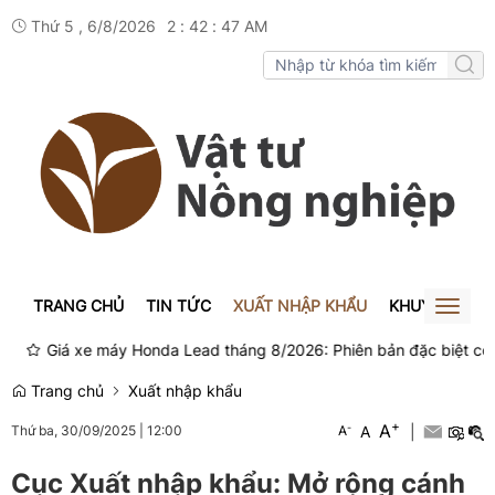
Thứ 5 , 6/8/2026
2
:
42
:
47
AM
TRANG CHỦ
TIN TỨC
XUẤT NHẬP KHẨU
KHUYẾN NÔN
Toggl
naviga
Giá xe máy Honda Lead tháng 8/2026: Phiên bản đặc biệt có giá ca
Trang chủ
Xuất nhập khẩu
+
A
-
A
|
Thứ ba, 30/09/2025
|
12:00
A
Cục Xuất nhập khẩu: Mở rộng cánh