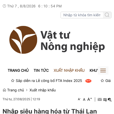
Thứ 7 , 8/8/2026
6
:
10
:
54
PM
TRANG CHỦ
TIN TỨC
XUẤT NHẬP KHẨU
KHUYẾN NÔN
Toggl
naviga
Sắp diễn ra Lễ công bố FTA Index 2025
Giá xe 
Trang chủ
Xuất nhập khẩu
+
A
-
A
|
Thứ tư, 27/08/2025
|
12:19
A
Nhập siêu hàng hóa từ Thái Lan