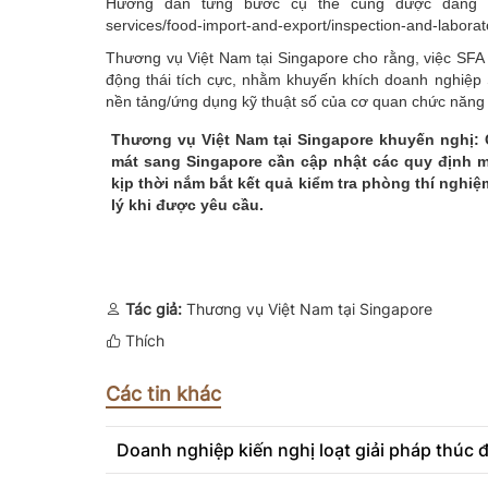
Hướng dẫn từng bước cụ thể cũng được đăng tải tr
services/food-import-and-export/inspection-and-laborato
Thương vụ Việt Nam tại Singapore cho rằng, việc SFA
động thái tích cực, nhằm khuyến khích doanh nghiệp
nền tảng/ứng dụng kỹ thuật số của cơ quan chức năng
Thương vụ Việt Nam tại
Singapore khuyến nghị: 
mát sang Singapore cần cập nhật các quy định mớ
kịp thời nắm bắt kết quả kiểm tra phòng thí nghi
lý khi được yêu cầu.
Tác giả:
Thương vụ Việt Nam tại Singapore
Thích
Các tin khác
Doanh nghiệp kiến nghị loạt giải pháp thúc 