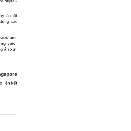
/digital-
ày là một
 dụng các
tươi/làm
ong việc
ng án xử
ngapore
 liên kết