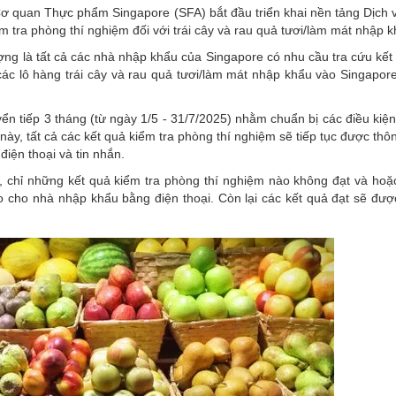
Cơ quan Thực phẩm Singapore (SFA) bắt đầu triển khai nền tảng Dịch v
ểm tra phòng thí nghiệm đối với trái cây và rau quả tươi/làm mát nhập k
ợng là tất cả các nhà nhập khẩu của Singapore có nhu cầu tra cứu kết
ác lô hàng trái cây và rau quả tươi/làm mát nhập khẩu vào Singapore,
n tiếp 3 tháng (từ ngày 1/5 - 31/7/2025) nhằm chuẩn bị các điều kiện 
này, tất cả các kết quả kiểm tra phòng thí nghiệm sẽ tiếp tục được thô
iện thoại và tin nhắn.
), chỉ những kết quả kiểm tra phòng thí nghiệm nào không đạt và hoặ
áo cho nhà nhập khẩu bằng điện thoại. Còn lại các kết quả đạt sẽ đượ