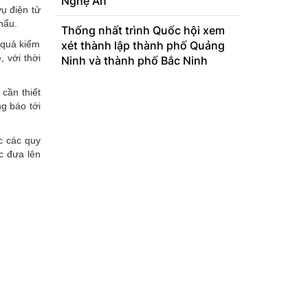
Nghệ An
ụ điện tử
hẩu.
Thống nhất trình Quốc hội xem
 quả kiểm
xét thành lập thành phố Quảng
 với thời
Ninh và thành phố Bắc Ninh
cần thiết
ng báo tới
c các quy
c đưa lên