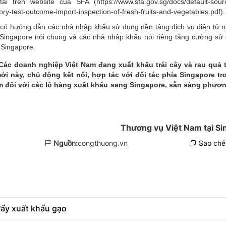
ên website của SFA (https://www.sfa.gov.sg/docs/default-source
ry-test-outcome-import-inspection-of-fresh-fruits-and-vegetables.pdf).
 có hướng dẫn các nhà nhập khẩu sử dụng nền tảng dịch vụ điện tử n
 Singapore nói chung và các nhà nhập khẩu nói riêng tăng cường sử
 Singapore.
Các doanh nghiệp Việt Nam đang xuất khẩu trái cây và rau quả 
i này, chủ động kết nối, hợp tác với đối tác phía Singapore tr
ệm đối với các lô hàng xuất khẩu sang Singapore, sẵn sàng phươ
Thương vụ Việt Nam tại Si
Nguồn:
congthuong.vn
Sao chép
đẩy xuất khẩu gạo