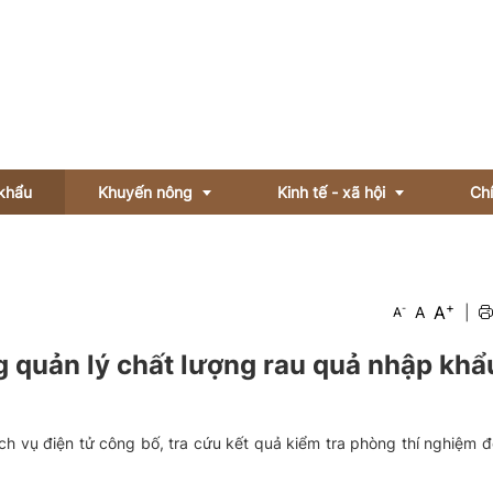
khẩu
Khuyến nông
Kinh tế - xã hội
Ch
Gi
Gương sản xuất
Thị trường
+
A
-
A
|
A
Vật tư nông nghiệp
Doanh nghiệp
g quản lý chất lượng rau quả nhập khẩ
Video khuyến nông
Xã hội
OCOP
ch vụ điện tử công bố, tra cứu kết quả kiểm tra phòng thí nghiệm đối