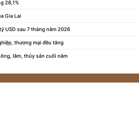
ng 28,1%
a Gia Lai
 tỷ USD sau 7 tháng năm 2026
ghiệp, thương mại đều tăng
ông, lâm, thủy sản cuối năm
 tử tổng hợp:
Tầng 3, tòa nh
in và Truyền thông Hà Nội cấp ngày
hông tin và Truyền thông Hà Nội cấp ngày