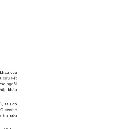
 khẩu của
a cứu kết
ước ngoài
nhập khẩu
), sau đó
t Outcome
n tra cứu