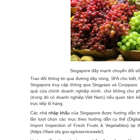
Singapore đẩy mạnh chuyển đổi số 
Trao đổi thông tin qua đường dây nóng, SFA cho biết,
Singapore truy cập thông qua Singpass và Corppass. 
quả của chính doanh nghiệp mình, chứ không cho ph
(trong đó có doanh nghiệp Việt Nam) nếu quan tâm kế
trực tiếp lô hàng.
Các nhà
nhập khẩu
của Singapore được hướng dẫn truy 
lần lượt chọn các mục theo hướng dẫn cụ thể (Digita
Import Inspection of Fresh Fruits & Vegetables) tạ
(https://ifast.sfa.gov.sg/eserviceweb/).