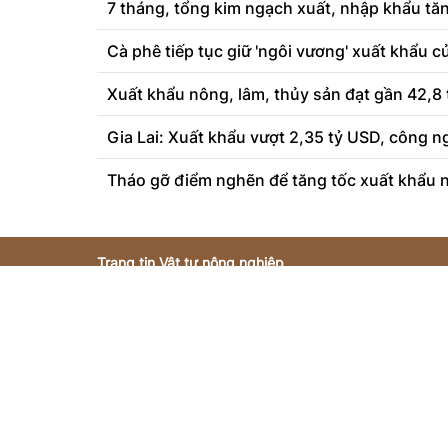
7 tháng, tổng kim ngạch xuất, nhập khẩu tă
Cà phê tiếp tục giữ 'ngôi vương' xuất khẩu củ
Xuất khẩu nông, lâm, thủy sản đạt gần 42,8
Gia Lai: Xuất khẩu vượt 2,35 tỷ USD, công n
Tháo gỡ điểm nghẽn để tăng tốc xuất khẩu n
Trang tin Vật tư nông nghiệp
Người chịu trách nhiệm nội dung trang thông tin điện
Giám đốc - Trương Ngọc Diệp
Giấy phép hoạt động số 3419/GP-TTĐT do Sở Thông t
16/11/2022
Giấy phép sửa đổi, bổ sung số 144/GP-TTĐT do Sở T
21/07/2023