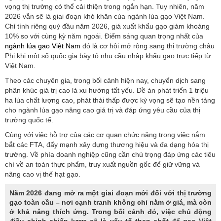
vọng thị trường có thể cải thiện trong ngắn hạn. Tuy nhiên, năm
2026 vẫn sẽ là giai đoạn khó khăn của ngành lúa gạo Việt Nam.
Chỉ tính riêng quý đầu năm 2026, giá xuất khẩu gạo giảm khoảng
10% so với cùng kỳ năm ngoái. Điểm sáng quan trọng nhất của
ngành lúa gạo Việt Nam
đó là cơ hội mở rộng sang thị trường châu
Phi khi một số quốc gia bày tỏ nhu cầu nhập khẩu gạo trực tiếp từ
Việt Nam.
Theo các chuyên gia, trong bối cảnh hiện nay, chuyển dịch sang
phân khúc giá trị cao là xu hướng tất yếu. Đề án phát triển 1 triệu
ha lúa chất lượng cao, phát thải thấp được kỳ vọng sẽ tạo nền tảng
cho ngành lúa gạo nâng cao giá trị và đáp ứng yêu cầu của thị
trường quốc tế.
Cùng với việc hỗ trợ của các cơ quan chức năng trong việc nắm
bắt các FTA, đẩy mạnh xây dựng thương hiệu và đa dạng hóa thị
trường. Về phía doanh nghiệp cũng cần chú trọng đáp ứng các tiêu
chí về an toàn thực phẩm, truy xuất nguồn gốc để giữ vững và
nâng cao vị thế hạt gạo.
Năm 2026 đang mở ra một giai đoạn mới đối với thị trường
gạo toàn cầu – nơi cạnh tranh không chỉ nằm ở giá, mà còn
ở khả năng thích ứng. Trong bối cảnh đó, việc chủ động
điều chỉnh chiến lược sẽ là yếu tố then chốt để gạo Việt