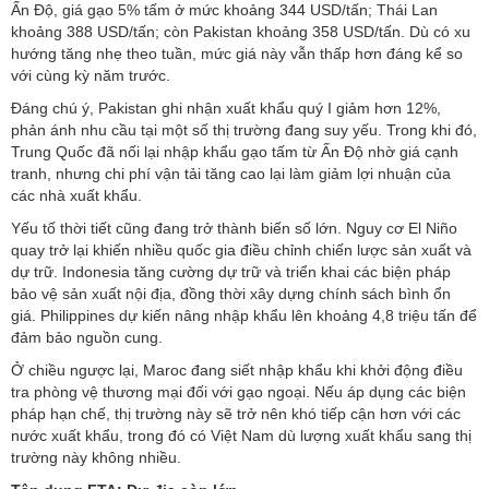
Ấn Độ, giá gạo 5% tấm ở mức khoảng 344 USD/tấn; Thái Lan
khoảng 388 USD/tấn; còn Pakistan khoảng 358 USD/tấn. Dù có xu
hướng tăng nhẹ theo tuần, mức giá này vẫn thấp hơn đáng kể so
với cùng kỳ năm trước.
Đáng chú ý, Pakistan ghi nhận xuất khẩu quý I giảm hơn 12%,
phản ánh nhu cầu tại một số thị trường đang suy yếu. Trong khi đó,
Trung Quốc đã nối lại nhập khẩu gạo tấm từ Ấn Độ nhờ giá cạnh
tranh, nhưng chi phí vận tải tăng cao lại làm giảm lợi nhuận của
các nhà xuất khẩu.
Yếu tố thời tiết cũng đang trở thành biến số lớn. Nguy cơ El Niño
quay trở lại khiến nhiều quốc gia điều chỉnh chiến lược sản xuất và
dự trữ. Indonesia tăng cường dự trữ và triển khai các biện pháp
bảo vệ sản xuất nội địa, đồng thời xây dựng chính sách bình ổn
giá. Philippines dự kiến nâng nhập khẩu lên khoảng 4,8 triệu tấn để
đảm bảo nguồn cung.
Ở chiều ngược lại, Maroc đang siết nhập khẩu khi khởi động điều
tra phòng vệ thương mại đối với gạo ngoại. Nếu áp dụng các biện
pháp hạn chế, thị trường này sẽ trở nên khó tiếp cận hơn với các
nước xuất khẩu, trong đó có Việt Nam dù lượng xuất khẩu sang thị
trường này không nhiều.