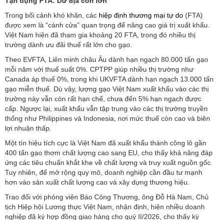
Tận dụng FTA: Dư địa còn lớn
Trong bối cảnh khó khăn, các
hiệp định thương mại tự do
(FTA)
được xem là “cánh cửa” quan trọng để nâng cao giá trị xuất khẩu.
Việt Nam hiện đã tham gia khoảng 20 FTA, trong đó nhiều thị
trường dành ưu đãi thuế rất lớn cho gạo.
Theo EVFTA, Liên minh châu Âu dành hạn ngạch 80.000 tấn gạo
mỗi năm với thuế suất 0%. CPTPP giúp nhiều thị trường như
Canada áp thuế 0%, trong khi UKVFTA dành hạn ngạch 13.000 tấn
gạo miễn thuế. Dù vậy, lượng gạo Việt Nam xuất khẩu vào các thị
trường này vẫn còn rất hạn chế, chưa đến 5% hạn ngạch được
cấp. Ngược lại, xuất khẩu vẫn tập trung vào các thị trường truyền
thống như Philippines và Indonesia, nơi mức thuế còn cao và biên
lợi nhuận thấp.
Một tín hiệu tích cực là Việt Nam đã xuất khẩu thành công lô gần
400 tấn gạo thơm chất lượng cao sang EU, cho thấy khả năng đáp
ứng các tiêu chuẩn khắt khe về chất lượng và truy xuất nguồn gốc.
Tuy nhiên, để mở rộng quy mô, doanh nghiệp cần đầu tư mạnh
hơn vào sản xuất chất lượng cao và xây dựng thương hiệu.
Trao đổi với phóng viên Báo Công Thương, ông Đỗ Hà Nam, Chủ
tịch Hiệp hội Lương thực Việt Nam, nhận định, hiện nhiều doanh
nghiệp đã ký hợp đồng giao hàng cho quý II/2026, cho thấy kỳ