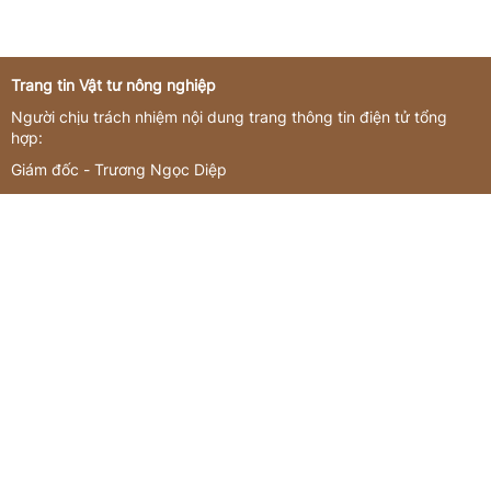
Trang tin Vật tư nông nghiệp
Người chịu trách nhiệm nội dung trang thông tin điện tử tổng
hợp:
Giám đốc - Trương Ngọc Diệp
Giấy phép hoạt động số 3419/GP-TTĐT do Sở Thông tin và
Truyền thông Hà Nội cấp ngày 16/11/2022
Giấy phép sửa đổi, bổ sung số 144/GP-TTĐT do Sở Thông tin và
Truyền thông Hà Nội cấp ngày 21/07/2023
Liên hệ quảng cáo
CÔNG TY TNHH Commedia
Tầng 3, tòa nhà số 12-16 phố Đốc Ngữ, Phường Ngọc Hà, Thành
phố Hà Nội, Việt Nam
Email:
booking@commedia.vn
ĐT:
0971043239
BÁO GIÁ QUẢNG CÁO