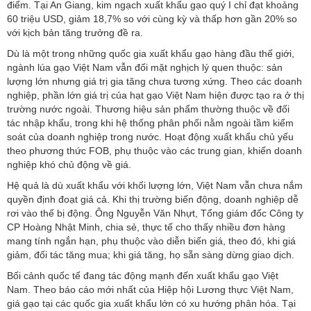
điểm. Tại An Giang, kim ngạch xuất khẩu gạo quý I chỉ đạt khoảng
60 triệu USD, giảm 18,7% so với cùng kỳ và thấp hơn gần 20% so
với kịch bản tăng trưởng đề ra.
Dù là một trong những quốc gia xuất khẩu gạo hàng đầu thế giới,
ngành lúa gạo Việt Nam vẫn đối mặt nghịch lý quen thuộc: sản
lượng lớn nhưng giá trị gia tăng chưa tương xứng. Theo các doanh
nghiệp, phần lớn giá trị của hạt gạo Việt Nam hiện được tạo ra ở thị
trường nước ngoài. Thương hiệu sản phẩm thường thuộc về đối
tác nhập khẩu, trong khi hệ thống phân phối nằm ngoài tầm kiểm
soát của doanh nghiệp trong nước. Hoạt động xuất khẩu chủ yếu
theo phương thức FOB, phụ thuộc vào các trung gian, khiến doanh
nghiệp khó chủ động về giá.
Hệ quả là dù xuất khẩu với khối lượng lớn, Việt Nam vẫn chưa nắm
quyền định đoạt giá cả. Khi thị trường biến động, doanh nghiệp dễ
rơi vào thế bị động. Ông Nguyễn Văn Nhựt, Tổng giám đốc Công ty
CP Hoàng Nhật Minh, chia sẻ, thực tế cho thấy nhiều đơn hàng
mang tính ngắn hạn, phụ thuộc vào diễn biến giá, theo đó, khi giá
giảm, đối tác tăng mua; khi giá tăng, họ sẵn sàng dừng giao dịch.
Bối cảnh quốc tế đang tác động mạnh đến xuất khẩu gạo Việt
Nam. Theo báo cáo mới nhất của Hiệp hội Lương thực Việt Nam,
giá gạo tại các quốc gia xuất khẩu lớn có xu hướng phân hóa. Tại