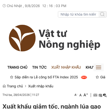
Chủ Nhật , 9/8/2026
12
:
16
:
03
PM
TRANG CHỦ
TIN TỨC
XUẤT NHẬP KHẨU
KHUYẾN NÔN
Toggl
naviga
Sắp diễn ra Lễ công bố FTA Index 2025
Giá xe S
Trang chủ
Xuất nhập khẩu
+
A
-
A
|
Thứ ba, 28/04/2026
|
11:27
A
Xuất khẩu giảm tốc, ngành lúa gạo