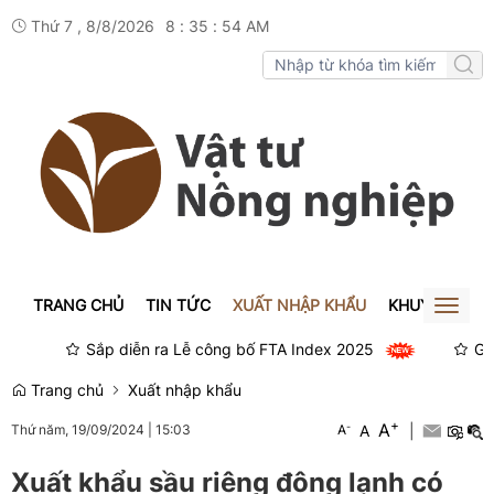
Thứ 7 , 8/8/2026
8
:
35
:
54
AM
TRANG CHỦ
TIN TỨC
XUẤT NHẬP KHẨU
KHUYẾN NÔN
Toggl
naviga
Sắp diễn ra Lễ công bố FTA Index 2025
Giá x
Trang chủ
Xuất nhập khẩu
+
A
-
A
|
Thứ năm, 19/09/2024
|
15:03
A
Xuất khẩu sầu riêng đông lạnh có