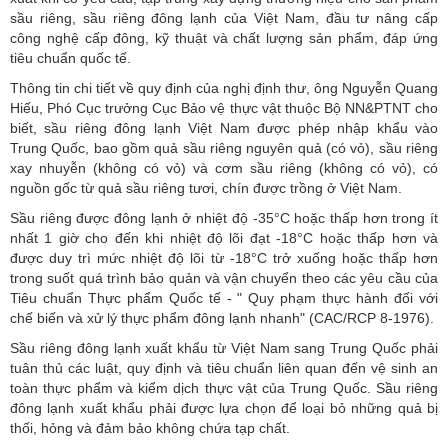
sầu riêng, sầu riêng đông lạnh của Việt Nam, đầu tư nâng cấp
công nghệ cấp đông, kỹ thuật và chất lượng sản phẩm, đáp ứng
tiêu chuẩn quốc tế.
Thông tin chi tiết về quy định của nghị định thư, ông Nguyễn Quang
Hiếu, Phó Cục trưởng Cục Bảo vệ thực vật thuộc Bộ NN&PTNT cho
biết, sầu riêng đông lạnh Việt Nam được phép nhập khẩu vào
Trung Quốc, bao gồm quả sầu riêng nguyên quả (có vỏ), sầu riêng
xay nhuyễn (không có vỏ) và cơm sầu riêng (không có vỏ), có
nguồn gốc từ quả sầu riêng tươi, chín được trồng ở Việt Nam.
Sầu riêng được đông lạnh ở nhiệt độ -35°C hoặc thấp hơn trong ít
nhất 1 giờ cho đến khi nhiệt độ lõi đạt -18°C hoặc thấp hơn và
được duy trì mức nhiệt độ lõi từ -18°C trở xuống hoặc thấp hơn
trong suốt quá trình bảo quản và vận chuyển theo các yêu cầu của
Tiêu chuẩn Thực phẩm Quốc tế - " Quy phạm thực hành đối với
chế biến và xử lý thực phẩm đông lạnh nhanh" (CAC/RCP 8-1976).
Sầu riêng đông lạnh xuất khẩu từ Việt Nam sang Trung Quốc phải
tuân thủ các luật, quy định và tiêu chuẩn liên quan đến vệ sinh an
toàn thực phẩm và kiểm dịch thực vật của Trung Quốc. Sầu riêng
đông lạnh xuất khẩu phải được lựa chọn để loại bỏ những quả bị
thối, hỏng và đảm bảo không chứa tạp chất.