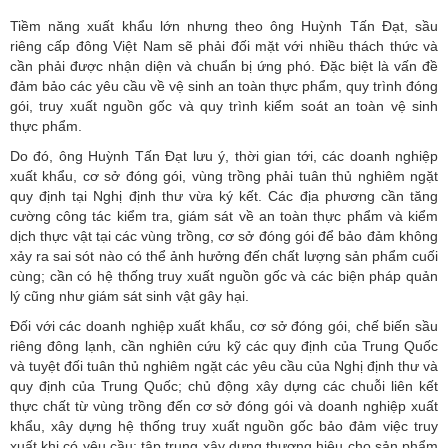
Tiềm năng xuất khẩu lớn nhưng theo ông Huỳnh Tấn Đạt, sầu
riêng cấp đông Việt Nam sẽ phải đối mặt với nhiều thách thức và
cần phải được nhận diện và chuẩn bị ứng phó. Đặc biệt là vấn đề
đảm bảo các yêu cầu về vệ sinh an toàn thực phẩm, quy trình đóng
gói, truy xuất nguồn gốc và quy trình kiểm soát an toàn vệ sinh
thực phẩm.
Do đó, ông Huỳnh Tấn Đạt lưu ý, thời gian tới, các doanh nghiệp
xuất khẩu, cơ sở đóng gói, vùng trồng phải tuân thủ nghiêm ngặt
quy định tại Nghị định thư vừa ký kết. Các địa phương cần tăng
cường công tác kiểm tra, giám sát về an toàn thực phẩm và kiểm
dịch thực vật tại các vùng trồng, cơ sở đóng gói để bảo đảm không
xảy ra sai sót nào có thể ảnh hưởng đến chất lượng sản phẩm cuối
cùng; cần có hệ thống truy xuất nguồn gốc và các biện pháp quản
lý cũng như giám sát sinh vật gây hại.
Đối với các doanh nghiệp xuất khẩu, cơ sở đóng gói, chế biến sầu
riêng đông lạnh, cần nghiên cứu kỹ các quy định của Trung Quốc
và tuyệt đối tuân thủ nghiêm ngặt các yêu cầu của Nghị định thư và
quy định của Trung Quốc; chủ động xây dựng các chuỗi liên kết
thực chất từ vùng trồng đến cơ sở đóng gói và doanh nghiệp xuất
khẩu, xây dựng hệ thống truy xuất nguồn gốc bảo đảm việc truy
xuất khi có yêu cầu; tập trung xây dựng thương hiệu cho sản phẩm