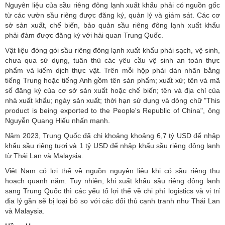
Nguyên liệu của sầu riêng đông lạnh xuất khẩu phải có nguồn gốc
từ các vườn sầu riêng được đăng ký, quản lý và giám sát. Các cơ
sở sản xuất, chế biến, bảo quản sầu riêng đông lạnh xuất khẩu
phải đảm được đăng ký với hải quan Trung Quốc.
Vật liệu đóng gói sầu riêng đông lạnh xuất khẩu phải sạch, vệ sinh,
chưa qua sử dụng, tuân thủ các yêu cầu vệ sinh an toàn thực
phẩm và kiểm dịch thực vật. Trên mỗi hộp phải dán nhãn bằng
tiếng Trung hoặc tiếng Anh gồm tên sản phẩm; xuất xứ; tên và mã
số đăng ký của cơ sở sản xuất hoặc chế biến; tên và địa chỉ của
nhà xuất khẩu; ngày sản xuất; thời hạn sử dụng và dòng chữ "This
product is being exported to the People's Republic of China", ông
Nguyễn Quang Hiếu nhấn mạnh.
Năm 2023, Trung Quốc đã chi khoảng khoảng 6,7 tỷ USD để nhập
khẩu sầu riêng tươi và 1 tỷ USD để nhập khẩu sầu riêng đông lạnh
từ Thái Lan và Malaysia.
Việt Nam có lợi thế về nguồn nguyên liệu khi có sầu riêng thu
hoạch quanh năm. Tuy nhiên, khi xuất khẩu sầu riêng đông lạnh
sang Trung Quốc thì các yếu tố lợi thế về chi phí logistics và vị trí
địa lý gần sẽ bị loại bỏ so với các đối thủ cạnh tranh như Thái Lan
và Malaysia.