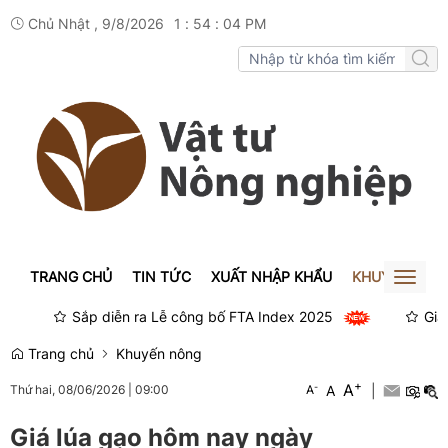
Chủ Nhật , 9/8/2026
1
:
54
:
04
PM
TRANG CHỦ
TIN TỨC
XUẤT NHẬP KHẨU
KHUYẾN NÔN
Toggl
naviga
Sắp diễn ra Lễ công bố FTA Index 2025
Giá xe 
Trang chủ
Khuyến nông
+
A
-
A
|
Thứ hai, 08/06/2026
|
09:00
A
Giá lúa gạo hôm nay ngày