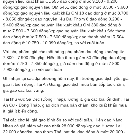
nguyên liệu xuất khẩu CL 555 dao động ở mức 9.100 - 9.200
đồng/kg; gạo nguyên liệu OM 5451 dao động ở mức 9.500 - 9.600
đồng/kg; gạo nguyên liệu xuất khẩu OM 18 dao động ở mức 8.700
- 8.850 đồng/kg; gạo nguyên liệu Đài Thơm 8 dao động 9.200 -
9.400 đồng/kg; gạo nguyên liệu xuất khẩu OM 380 dao động ở
mức 7.500 - 7.600 đồng/kg; gạo nguyên liệu xuất khẩu Sóc thơm
dao động ở mức 7.500 - 7.600 đồng/kg; gạo thành phẩm IR 504
dao động ở 10.750 - 10.090 đồng/kg, so với cuối tuần.
Với phụ phẩm, giá các mặt hàng phụ phẩm dao động khoảng từ
7.800 - 7.900 đồng/kg. Hiện tấm thơm giảm 50 đồng/kg dao động
ở mức 7.750 - 7.850 đồng/kg; giá cám dao động ở mức 7.800 -
7.900 đồng/kg, so với cuối tuần.
Ghi nhận tại các địa phương hôm nay, thị trường giao dịch yếu, giá
gạo ít biến động. Tại An Giang, giao dịch mua bán tiếp tục chậm,
giá gạo các loại vững.
Tại khu vực Sa Đéc (Đồng Tháp), lượng ít, giá các loại ổn định. Tại
An Cư - Đồng Tháp, giao dịch mua bán chậm, kho xuất khẩu mua
ít, giá ít biến động.
Tại các chợ lẻ, giá gạo bình ổn so với cuối tuần. Hiện gạo Nàng
Nhen có giá niêm yết cao nhất 28.000 đồng/kg; gạo Hương Lài
22.000 đồng/kg; gạo thơm Thái hạt dài dao động ở mức 20.000 -