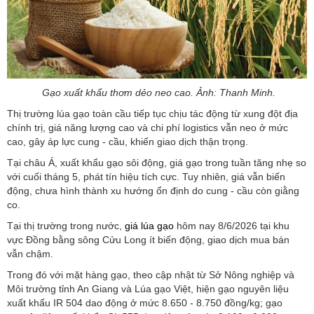
Gạo xuất khẩu thơm dẻo neo cao. Ảnh: Thanh Minh.
Thị trường lúa gạo toàn cầu tiếp tục chịu tác động từ xung đột địa
chính trị, giá năng lượng cao và chi phí logistics vẫn neo ở mức
cao, gây áp lực cung - cầu, khiến giao dịch thận trọng.
Tại châu Á, xuất khẩu gạo sôi động, giá gạo trong tuần tăng nhẹ so
với cuối tháng 5, phát tín hiệu tích cực. Tuy nhiên, giá vẫn biến
động, chưa hình thành xu hướng ổn định do cung - cầu còn giằng
co.
Tại thị trường trong nước,
giá lúa gạo
hôm nay 8/6/2026 tại khu
vực Đồng bằng sông Cửu Long ít biến động, giao dịch mua bán
vẫn chậm.
Trong đó với mặt hàng gạo, theo cập nhật từ Sở Nông nghiệp và
Môi trường tỉnh An Giang và Lúa gạo Việt, hiện gạo nguyên liệu
xuất khẩu IR 504 dao động ở mức 8.650 - 8.750 đồng/kg; gạo