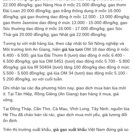
22.000 đồng/kg; gạo Nàng Hoa ở mốc 21.000 đồng/kg; gạo thơm
Đài Loan 20.000 đồng/kg; gạo trắng thông dụng ở mốc 16.000
đồng/kg; giá gạo thường dao động ở mốc 12.000 - 13.000 đồng/kg;
gạo thơm Jasmine dao động ở mức 13.000 - 15.000 đồng/kg, gạo
Sóc thường dao động ở mốc 16.000 - 17.000 đồng/kg; gạo Sóc
Thái giá 20.000 đồng/kg; gạo Nhật giá 22.000 đồng/kg.
Tương tự với mặt hàng lúa, theo cập nhật từ Sở Nông nghiệp và
Môi trường tỉnh An Giang, hiện
giá lúa tươi
OM 18 dao động ở mốc
6.400 - 6.500; giá lúa Đài Thơm 8 (tươi) dao động ở mốc 6.400 -
6.500 đồng/kg; giá lúa OM 5451 (tươi) dao động mốc 5.700 - 5.800
đồng/kg; giá lúa IR 50404 (tươi) tăng 100 đồng/kg dao động ở mức
5.500 - 5.600 đồng/kg; giá lúa OM 34 (tươi) dao động mốc 5.100 -
5.200 đồng/kg, so với cuối tuần.
Ghi nhận tại các địa phương hôm nay, giao dịch mua bán lúa mới
ít. Tại Tân Hiệp, Rồng Giêng (An Giang) bạn hàng ít mua, giá
vững.
Tại Đồng Tháp, Cần Thơ, Cà Mau, Vĩnh Long, Tây Ninh, nguồn lúa
Hè Thu đã chào bán rải rác, giao dịch mua mới yếu, giá tương đối
ổn định.
Trên thị trường xuất khẩu,
giá gạo xuất khẩu
Việt Nam đứng giá so