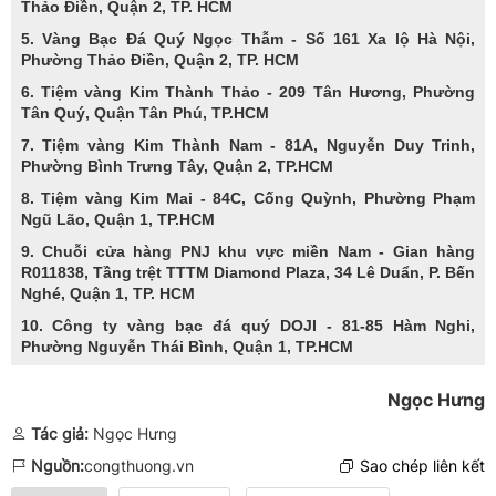
Thảo Điền, Quận 2, TP. HCM
5. Vàng Bạc Đá Quý Ngọc Thẫm - Số 161 Xa lộ Hà Nội,
Phường Thảo Điền, Quận 2, TP. HCM
6. Tiệm vàng Kim Thành Thảo - 209 Tân Hương, Phường
Tân Quý, Quận Tân Phú, TP.HCM
7. Tiệm vàng Kim Thành Nam - 81A, Nguyễn Duy Trinh,
Phường Bình Trưng Tây, Quận 2, TP.HCM
8. Tiệm vàng Kim Mai - 84C, Cống Quỳnh, Phường Phạm
Ngũ Lão, Quận 1, TP.HCM
9. Chuỗi cửa hàng PNJ khu vực miền Nam - Gian hàng
R011838, Tầng trệt TTTM Diamond Plaza, 34 Lê Duẩn, P. Bến
Nghé, Quận 1, TP. HCM
10. Công ty vàng bạc đá quý DOJI - 81-85 Hàm Nghi,
Phường Nguyễn Thái Bình, Quận 1, TP.HCM
Ngọc Hưng
Tác giả:
Ngọc Hưng
Nguồn:
congthuong.vn
Sao chép liên kết