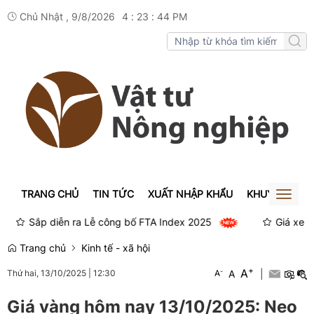
Chủ Nhật , 9/8/2026
4
:
23
:
44
PM
TRANG CHỦ
TIN TỨC
XUẤT NHẬP KHẨU
KHUYẾN NÔN
Toggl
naviga
Sắp diễn ra Lễ công bố FTA Index 2025
Giá xe SH mo
Trang chủ
Kinh tế - xã hội
+
A
-
A
|
Thứ hai, 13/10/2025
|
12:30
A
Giá vàng hôm nay 13/10/2025: Neo