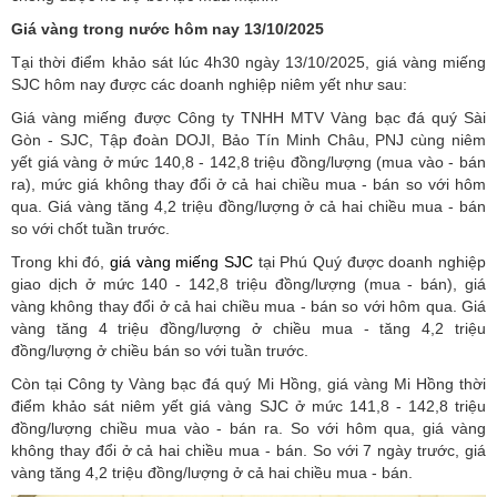
Giá vàng trong nước hôm nay 13/10/2025
Tại thời điểm khảo sát lúc 4h30 ngày 13/10/2025, giá vàng miếng
SJC hôm nay được các doanh nghiệp niêm yết như sau:
Giá vàng miếng được Công ty TNHH MTV Vàng bạc đá quý Sài
Gòn - SJC, Tập đoàn DOJI, Bảo Tín Minh Châu, PNJ cùng niêm
yết giá vàng ở mức 140,8 - 142,8 triệu đồng/lượng (mua vào - bán
ra), mức giá không thay đổi ở cả hai chiều mua - bán so với hôm
qua. Giá vàng tăng 4,2 triệu đồng/lượng ở cả hai chiều mua - bán
so với chốt tuần trước.
Trong khi đó,
giá vàng miếng SJC
tại Phú Quý được doanh nghiệp
giao dịch ở mức 140 - 142,8 triệu đồng/lượng (mua - bán), giá
vàng không thay đổi ở cả hai chiều mua - bán so với hôm qua. Giá
vàng tăng 4 triệu đồng/lượng ở chiều mua - tăng 4,2 triệu
đồng/lượng ở chiều bán so với tuần trước.
Còn tại Công ty Vàng bạc đá quý Mi Hồng, giá vàng Mi Hồng thời
điểm khảo sát niêm yết giá vàng SJC ở mức 141,8 - 142,8 triệu
đồng/lượng chiều mua vào - bán ra. So với hôm qua, giá vàng
không thay đổi ở cả hai chiều mua - bán. So với 7 ngày trước, giá
vàng tăng 4,2 triệu đồng/lượng ở cả hai chiều mua - bán.