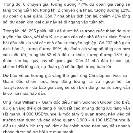
Trong đó, 8 chuyên gia, tương đương 47%, dự đoán giá vàng sẽ
tăng trong tuần tới, trong khi 2 chuyên gia khác, tương đương 12%,
dự đoán giá sẽ giảm. Còn 7 nhà phân tích còn lại, chiếm 41% tổng
số, dự đoán kim loại quý này sẽ đi ngang vào tuần tới.
Trong khi đó, 295 phiếu bầu đã được bỏ ra trong cuộc thăm dò trực
tuyến của Kitco, với tâm lý lạc quan của các nhà đầu tư Main Street
bắt đầu bắt kịp với các nhà đầu tư chuyên nghiệp. Có 202 nhà giao
dịch bán lẻ, tương đương 69%, dự đoán giá vàng sẽ tăng cao hơn
vào tuần tới, trong khi 52 nhà đầu tư khác, tương đương 18%, dự
đoán kim loại quý này sẽ giảm giá. Còn 41 nhà đầu tư còn lại,
chiếm 14% tổng số, dự đoán giá sẽ ổn định trong tuần tới.
Dự báo về xu hướng giá vàng thế giới, ông Christopher Vecchio -
Giám đốc chiến lược hợp đồng tương lai và ngoại hối tại
Tastylive.com - dự báo giá vàng sẽ còn biến động mạnh, song vẫn
là cơ hội mua hấp dẫn.
Ông Paul Williams - Giám đốc điều hành Solomon Global cho biết,
dù giá vàng thế giới đang ở mức rất cao nhưng động lực tăng vẫn
rất mạnh. 4.000 USD/ounce là mốc tâm lý quan trọng, nên việc thị
trường tạm dừng và dao động quanh 3.900 - 4.100 USD/ounce là
điều tự nhiên. Nhưng mỗi đợt điều chỉnh trong năm nay đều nhanh
chóng được hỗ trợ bởi lực mua mạnh.