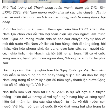
Phó Thủ tướng Lê Thành Long nhấn mạnh, tham gia Triển lãm
EXPO 2025, Việt Nam mong muốn chia sẻ các câu chuyện đầy tự
hào về một đất nước với lịch sử hào hùng; kinh tế năng động, hội
nhập.
Phó Thủ tướng nhấn mạnh, tham gia Triển lãm EXPO 2025, Việt
Nam lựa chọn chủ đề "Xã hội toàn diện lấy con người làm trung
tâm". Qua đó, mong muốn chia sẻ các câu chuyện đầy tự hào về
một đất nước Việt Nam với lịch sử hào hùng; kinh tế năng động, hội
nhập; văn hóa phong phú, đa dạng, giàu bản sắc; con người cần
cù, nghĩa tình, mến khách; xã hội trật tự, an toàn. Tất cả vì cuộc
sống ấm no, hạnh phúc của người dân, “không để ai bị bỏ lại phía
sau”.
Điều này càng thêm ý nghĩa hơn khi Ngày Quốc gia Việt Nam năm
nay diễn ra vào đúng những ngày tháng 9 lịch sử, khi dân tộc Việt
Nam long trọng tổ chức kỷ niệm 80 năm ngày thành lập nước Cộng
hòa xã hội chủ nghĩa Việt Nam.
Nhà triển lãm Việt Nam tại EXPO 2025 là sự kết hợp của truyền
thống - hiện đại và tương lai với ngôn ngữ trưng bày và công nghệ
hiện đại nhằm lan tỏa các câu chuyện tự hào về đất nước, con
người Việt Nam với bạn bè quốc tế với khát vọng bứt phá trong kỷ