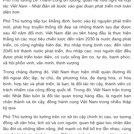
Phó Thủ tướng Lê Thành Long tin tưởng,
quan hệ hữu nghị và hợp
tác Việt Nam - Nhật Bản sẽ bước vào giai đoạn phát triển mới toàn
diện hơn.
Phó Thủ tướng tiếp tục khẳng định, bước vào kỷ nguyên phát triển
mới, phát huy truyền thống tốt đẹp và những thành tựu đạt được
sau 40 năm đổi mới, Việt Nam đặt ưu tiên hàng đầu là thực hiện
thắng lợi các mục tiêu chiến lược đến năm 2030 là nước đang phát
triển, có công nghiệp hiện đại, thu nhập trung bình cao; đến năm
2045 trở thành nước phát triển, thu nhập cao; mọi người dân đều
được phát triển toàn diện, có cuộc sống ấm no, tự do, hạnh phúc;
xã hội phồn vinh, văn minh, thịnh vượng.
Trong chặng đường đó, Việt Nam thực hiện nhất quán đường lối
đối ngoại độc lập, tự chủ, đa phương hóa, đa dạng hóa, vì hòa
bình, hợp tác và phát triển; là bạn, là đối tác tin cậy, thành viên có
trách nhiệm của cộng đồng quốc tế. Trong đó, Việt Nam trân trọng
việc Nhật Bản luôn là đối tác quan trọng hàng đầu, là người bạn
chân thành và tin cậy, đồng hành cùng Việt Nam trong nhiều thập
kỷ qua.
Phó Thủ tướng tin tưởng trên cơ sở tin cậy chính trị cao, sự tương
đồng về văn hóa, lịch sử và con người; quan hệ giao lưu nhân dân
lâu đời và những tiềm năng, thế mạnh có thể bổ trợ lẫn nhau; cùng