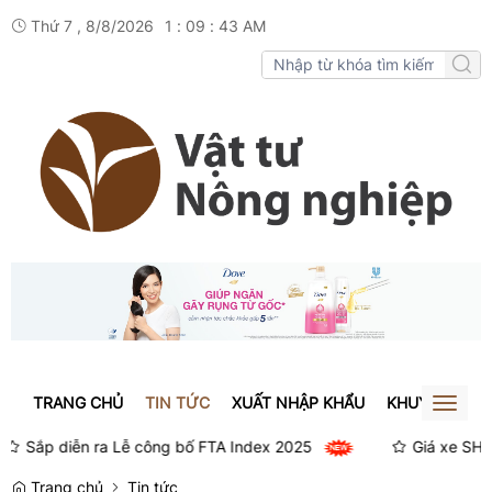
Thứ 7 , 8/8/2026
1
:
09
:
43
AM
TRANG CHỦ
TIN TỨC
XUẤT NHẬP KHẨU
KHUYẾN NÔN
Toggl
naviga
iễn ra Lễ công bố FTA Index 2025
Giá xe SH mode thá
Trang chủ
Tin tức