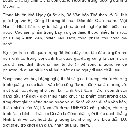
Loan, Diva Mỹ Linh… cho đến các tên tuổi trẻ trung, đương đại như
Mỹ Anh…
Trong khuôn khổ Ngày Quốc gia, Bộ Văn hóa Thể thao và Du lịch
phối hợp với Bộ Công Thương tổ chức Diễn đàn Giao thương Việt
Nam - Nhật Bản, quy tụ hàng chục doanh nghiệp tiêu biểu hai
nước. Các sản phẩm trưng bày và giới thiệu thuộc nhiều lĩnh vực:
phụ tùng - linh kiện, nhiên liệu sạch, thực phẩm, thủ công mỹ
nghệ…
Sự kiện là cơ hội quan trọng để thúc đẩy hợp tác đầu tư giữa hai
nền kinh tế, trong bối cảnh hai quốc gia đang cùng là thành viên
của 3 hiệp định thương mại tự do (FTA) song phương và đa
phương và quan hệ kinh tế hai nước đang ngày đi vào chiều sâu.
Song song với hoạt động nghệ thuật và giao thương, chuỗi chương
trình quảng bá du lịch – văn hóa cũng được triển khai ấn tượng với
một loạt hoạt động như triển lãm ảnh Việt Nam - Điểm đến di sản
hàng đầu thế giới - giới thiệu hàng chục tác phẩm chất lượng cao,
từng đoạt giải thưởng trong nước và quốc tế về các di sản văn hóa,
thiên nhiên của Việt Nam đã được UNESCO công nhận; chương
trình Ninh Bình – Trái tim Di sản là điểm nhấn giới thiệu danh thắng
Ninh Bình với các hoạt động tương tác như nghệ sĩ biểu diễn DJ,
giới thiệu trò chơi dân gian, nhận quà lưu niệm…