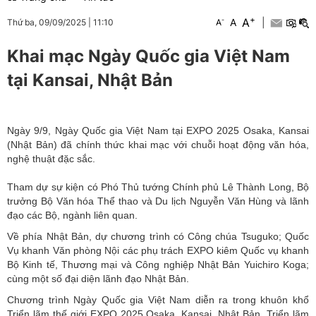
+
A
-
A
|
Thứ ba, 09/09/2025
|
11:10
A
Khai mạc Ngày Quốc gia Việt Nam
tại Kansai, Nhật Bản
Ngày 9/9, Ngày Quốc gia Việt Nam tại EXPO 2025 Osaka, Kansai
(Nhật Bản) đã chính thức khai mạc với chuỗi hoạt động văn hóa,
nghệ thuật đặc sắc.
Tham dự sự kiện có Phó Thủ tướng Chính phủ Lê Thành Long, Bộ
trưởng Bộ Văn hóa Thể thao và Du lịch Nguyễn Văn Hùng và lãnh
đạo các Bộ, ngành liên quan.
Về phía Nhật Bản, dự chương trình có Công chúa
Tsuguko;
Quốc
Vụ khanh Văn phòng Nội các phụ
trách EXPO
kiêm
Quốc vụ khanh
Bộ Kinh tế, Thương mại và Công nghiệp Nhật Bản
Yuichiro Koga
;
cùng một số đại diện lãnh đạo Nhật Bản.
Chương trình Ngày Quốc gia Việt Nam diễn ra trong khuôn khổ
Triển lãm thế giới EXPO 2025 Osaka, Kansai, Nhật Bản.
T
riển lãm