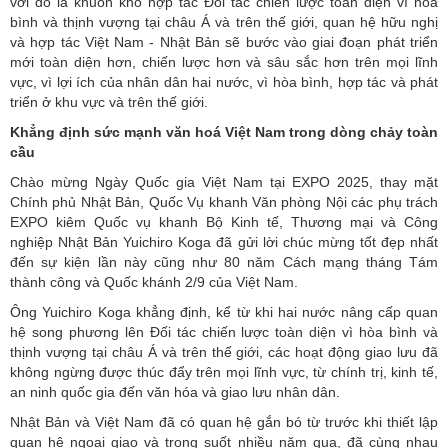
với đó là khuôn khổ hợp tác Đối tác chiến lược toàn diện vì hòa
bình và thịnh vượng tại châu Á và trên thế giới, quan hệ hữu nghị
và hợp tác Việt Nam - Nhật Bản sẽ bước vào giai đoạn phát triển
mới toàn diện hơn, chiến lược hơn và sâu sắc hơn trên mọi lĩnh
vực, vì lợi ích của nhân dân hai nước, vì hòa bình, hợp tác và phát
triển ở khu vực và trên thế giới.
Khẳng định sức mạnh văn hoá Việt Nam trong dòng chảy toàn
cầu
Chào mừng Ngày Quốc gia Việt Nam tại EXPO 2025, thay mặt
Chính phủ Nhật Bản,
Quốc Vụ khanh Văn phòng Nội các phụ
trách
EXPO
kiêm
Quốc vụ khanh Bộ Kinh tế, Thương mại và Công
nghiệp Nhật Bản
Yuichiro Koga
đã gửi lời chúc mừng tốt đẹp nhất
đến sự kiện lần này cũng như 80 năm Cách mạng tháng Tám
thành công và Quốc khánh 2/9 của Việt Nam.
Ông
Yuichiro Koga
khẳng định, kể từ khi hai nước nâng cấp quan
hệ song phương lên Đối tác chiến lược toàn diện vì hòa bình và
thịnh vượng tại châu Á và trên thế giới, các hoạt động giao lưu đã
không ngừng được thúc đẩy trên mọi lĩnh vực, từ chính trị, kinh tế,
an ninh quốc gia đến văn hóa và giao lưu nhân dân.
Nhật Bản và Việt Nam đã có quan hệ gắn bó từ trước khi thiết lập
quan hệ ngoại giao và trong suốt nhiều năm qua, đã cùng nhau