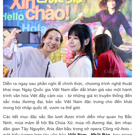
Diễn ra ngay sau phần nghi lễ chính thức, chương trình nghệ thuật
khai mạc Ngày Quốc gia Việt Nam dẫn dắt khán giả vào một hành
trình văn hóa Việt đầy cảm xúc - từ những giá trị truyền thống đến
sắc màu đương đại, bản sắc Việt Nam đặc trưng cho đến khát
mong hội nhập quốc tế, vươn ra thế giới.
Các tiết mục đặc sắc lần
lượt
được
trình diễn
như quan họ Bắc
Ninh, múa mâm lễ hội Bà Chúa Xứ, múa rối đương đại, âm nhạc
dân gian Tây Nguyên, Aria
đ
àn bầu trong vở opera Công nữ Anio -
một biểu tượng hợp tác văn hóa
Việt Nam - Nhật Bản
, hay giọng