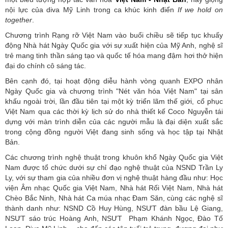
nội lực của
d
iva Mỹ Linh trong ca khúc kinh điển
If we hold on
together
.
Chương trình Rạng rỡ Việt Nam vào buổi chiều sẽ tiếp tục khuấy
động Nhà hát Ngày Quốc gia với sự xuất hiện của Mỹ Anh, nghệ sĩ
trẻ mang tinh thần sáng tạo và quốc tế hóa mang đậm hơi thở hiện
đại do chính cô sáng tác.
Bên cạnh đó, tại hoạt động
d
iễu hành vòng quanh EXPO nhân
Ngày Quốc gia và chương trình "Nét văn hóa Việt Nam" tại sân
khấu ngoài trời, lần đầu tiên tại một kỳ triển lãm thế giới, cổ phục
Việt Nam qua các thời kỳ lịch sử do nhà thiết kế Coco Nguyễn tái
dựng với màn trình diễn của các người mẫu là đại diện xuất sắc
trong cộng đồng người Việt đang sinh sống và học tập tại Nhật
Bản.
Các chương trình nghệ thuật trong khuôn khổ Ngày Quốc gia Việt
Nam được tổ chức dưới sự chỉ đạo nghệ thuật của NSND Trần Ly
Ly, với sự tham gia của nhiều đơn vị nghệ thuật hàng đầu như: Học
viện Âm nhạc Quốc gia Việt Nam, Nhà hát Rối Việt Nam, Nhà hát
Chèo Bắc Ninh, Nhà hát Ca múa nhạc Đam Săn, cùng các nghệ sĩ
thành danh như: NSND Cồ Huy Hùng, NSƯT đàn bầu Lệ Giang,
NSƯT sáo trúc Hoàng Anh, NSƯT Phạm Khánh Ngọc, Đào Tố