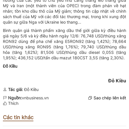
hưởng của các yếu tố chủ yếu như căng thẳng leo thang giữa
Mỹ và Iran (một thành viên của OPEC) trong đàm phán về hạt
nhân; tồn kho dầu thô của Mỹ giảm; thông tin cập nhật về chính
sách thuế của Mỹ với các đối tác thương mại, trong khi xung đột
quân sự giữa Nga với Ukraine leo thang...
Bình quân giá thành phẩm xăng dầu thế giới giữa kỳ điều hành
giá ngày 5/6 và kỳ điều hành ngày 12/6: 76,748 USD/thùng xăng
RON92 dùng để pha chế xăng E5RON92 (tăng 1,42%); 78,664
USD/thùng xăng RON95 (tăng 1,76%); 79,740 USD/thùng dầu
hỏa (tăng 1,62%); 81,506 USD/thùng dầu diesel 0,05S (tăng
1,95%); 436,152 USD/tấn dầu mazut 180CST 3,5S (tăng 2,30%).
Đỗ Kiều
Đỗ Kiều
Tác giả:
Đỗ Kiều
Nguồn:
vnbusiness.vn
Sao chép liên kết
Thích
Các tin khác