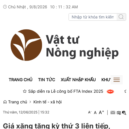
Chủ Nhật , 9/8/2026
10
:
11
:
32
AM
TRANG CHỦ
TIN TỨC
XUẤT NHẬP KHẨU
KHUYẾN NÔN
Toggl
naviga
Sắp diễn ra Lễ công bố FTA Index 2025
Gi
Trang chủ
Kinh tế - xã hội
+
A
-
A
|
Thứ năm, 12/06/2025
|
15:32
A
Giá xăng tăng kỳ thứ 3 liên tiếp,