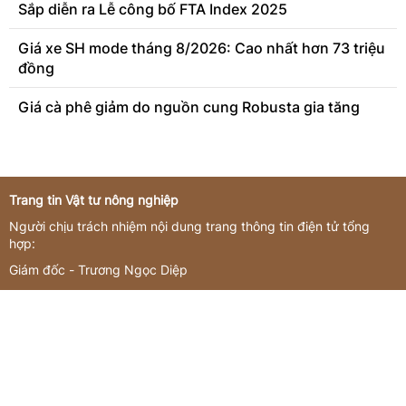
Sắp diễn ra Lễ công bố FTA Index 2025
Giá xe SH mode tháng 8/2026: Cao nhất hơn 73 triệu
đồng
Giá cà phê giảm do nguồn cung Robusta gia tăng
Trang tin Vật tư nông nghiệp
Người chịu trách nhiệm nội dung trang thông tin điện tử tổng
hợp:
Giám đốc - Trương Ngọc Diệp
Giấy phép hoạt động số 3419/GP-TTĐT do Sở Thông tin và
Truyền thông Hà Nội cấp ngày 16/11/2022
Giấy phép sửa đổi, bổ sung số 144/GP-TTĐT do Sở Thông tin và
Truyền thông Hà Nội cấp ngày 21/07/2023
Liên hệ quảng cáo