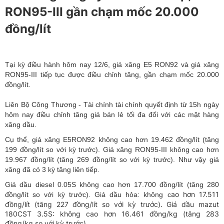
RON95-III gần chạm mốc 20.000
đồng/lít
Tại kỳ điều hành hôm nay 12/6, giá xăng E5 RON92 và giá xăng
RON95-III tiếp tục được điều chỉnh tăng, gần chạm mốc 20.000
đồng/lít.
Liên Bộ Công Thương - Tài chính tài chính quyết định từ 15h ngày
hôm nay điều chỉnh tăng giá bán lẻ tối đa đối với các mặt hàng
xăng dầu.
Cụ thể, giá xăng E5RON92 không cao hơn 19.462 đồng/lít (tăng
199 đồng/lít so với kỳ trước). Giá xăng RON95-III không cao hơn
19.967 đồng/lít (tăng 269 đồng/lít so với kỳ trước). Như vậy giá
xăng đã có 3 kỳ tăng liên tiếp.
Giá dầu diesel 0.05S không cao hơn 17.700 đồng/lít (tăng 280
ao hơn 17.511
đồng/lít so với kỳ trước). Giá dầu hỏa: không c
đồng/lít (tăng 227 đồng/lít so với kỳ trước). Giá dầu mazut
180CST 3.5S: không cao hơn 16.461 đồng/kg (tăng 283
đồng/kg so với kỳ trước).