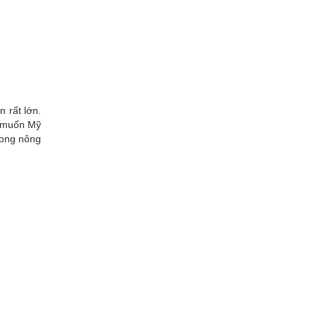
 rất lớn.
g muốn Mỹ
rong nông