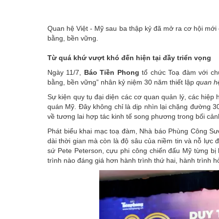
Quan hệ Việt - Mỹ sau ba thập kỷ đã mở ra cơ hội mới 
bằng, bền vững.
Từ quá khứ vượt khó đến hiện tại đầy triển vọng
Ngày 11/7,
Báo Tiền Phong
tổ chức Toạ đàm với c
bằng, bền vững” nhân kỷ niệm 30 năm thiết lập
quan h
Sự kiện quy tụ đại diện các cơ quan quản lý, các hiệp 
quán Mỹ. Đây không chỉ là dịp nhìn lại chặng đường 30
về tương lai hợp tác kinh tế song phương trong bối cản
Phát biểu khai mạc toạ đàm, Nhà báo Phùng Công Sưở
dài thời gian mà còn là độ sâu của niềm tin và nỗ lực đ
sứ Pete Peterson, cựu phi công chiến đấu Mỹ từng bị 
trình nào đáng giá hơn hành trình thứ hai, hành trình hò