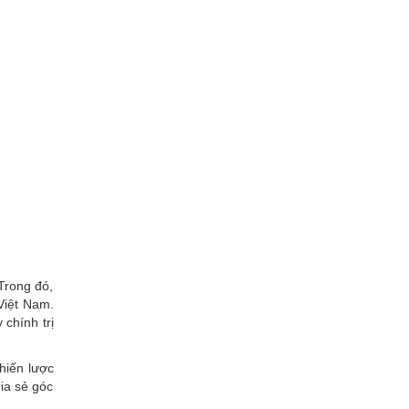
Trong đó,
Việt Nam.
 chính trị
hiến lược
ia sẻ góc