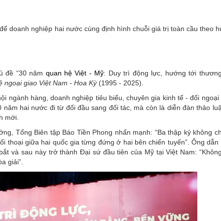
OCOP
để doanh nghiệp hai nước cùng định hình chuỗi giá trị toàn cầu theo 
hủ đề “30 năm
quan hệ Việt - Mỹ
: Duy trì động lực, hướng tới thươn
ệ ngoại giao Việt Nam - Hoa Kỳ
(1995 - 2025).
hội ngành hàng, doanh nghiệp tiêu biểu, chuyên gia kinh tế - đối ngoại
 năm hai nước đi từ đối đầu sang đối tác, mà còn là diễn đàn thảo lu
h mới.
ng, Tổng Biên tập Báo Tiền Phong nhấn mạnh: “Ba thập kỷ không chỉ
ối thoại giữa hai quốc gia từng đứng ở hai bên chiến tuyến”. Ông dẫn l
bắt và sau này trở thành Đại sứ đầu tiên của Mỹ tại Việt Nam: “Khôn
a giải”.