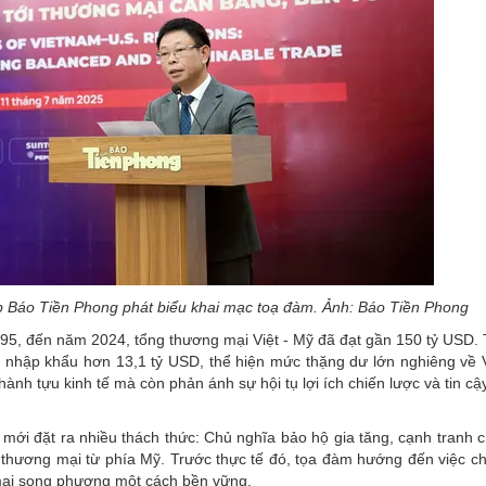
 Báo Tiền Phong phát biểu khai mạc toạ đàm. Ảnh: Báo Tiền Phong
, đến năm 2024, tổng thương mại Việt - Mỹ đã đạt gần 150 tỷ USD. 
 nhập khẩu hơn 13,1 tỷ USD, thể hiện mức thặng dư lớn nghiêng về 
ành tựu kinh tế mà còn phản ánh sự hội tụ lợi ích chiến lược và tin cậy
ới đặt ra nhiều thách thức: Chủ nghĩa bảo hộ gia tăng, cạnh tranh c
h thương mại từ phía Mỹ. Trước thực tế đó, tọa đàm hướng đến việc ch
 mại song phương một cách bền vững.