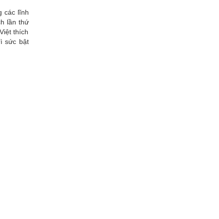
 các lĩnh
h lần thứ
iệt thích
ì sức bật