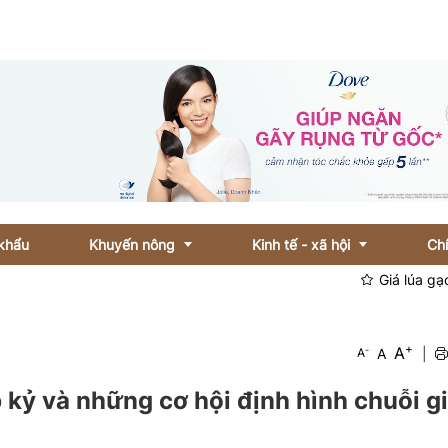
khẩu
Khuyến nông
Kinh tế - xã hội
Ch
Giá lúa gạo hôm nay ngày
Gương sản xuất
Thị trường
+
A
-
A
|
A
Vật tư nông nghiệp
Doanh nghiệp
 kỷ và những cơ hội định hình chuỗi giá
Video khuyến nông
Xã hội